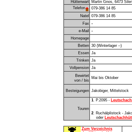
Hüttenwart
Martin Gnos, 6473 Silen
Telefon
079-386 14 85
Natel
079-386 14 85
-
Fax
-
e-Mail
Homepage
Betten
30 (Winterlager --)
Essen
Ja
Trinken
Ja
Vollpension
Ja
Bewirtet
Mai bis Oktober
von / bis
Besteigungen
Jakobiger, Mittelstock
1
. P.2095 -
Leutschach
Touren
2
. Ruchälplistock - Jak
oder
Leutschachhüt
Zum Verzeichnis