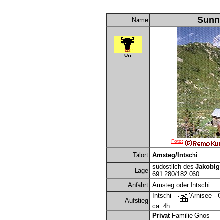
Sunni
Name
Uri
Foto:
Talort
Amsteg/Intschi
südöstlich des
Jakobig
Lage
691.280/182.060
Anfahrt
Amsteg oder Intschi
Intschi -
Arnisee - 
Aufstieg
ca. 4h
Privat
Familie Gnos